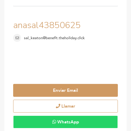
anasal43850625
sal_keaton@benefit.theholiday.click
Enviar Email
Llamar
WhatsApp