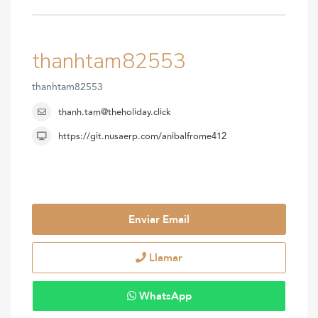
thanhtam82553
thanhtam82553
thanh.tam@theholiday.click
https://git.nusaerp.com/anibalfrome412
Enviar Email
Llamar
WhatsApp