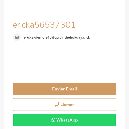
ericka56537301
ericka-demole18@quick.theholiday.click
Enviar Email
Llamar
WhatsApp