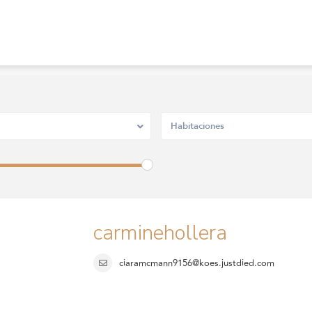
Habitaciones
carminehollera
ciaramcmann9156@koes.justdied.com