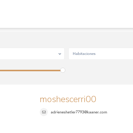
Habitaciones
moshescerri00
adrieneshetler7793@kaaner.com