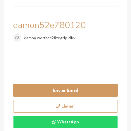
damon52e780120
damon-worthen9@trytrip.click
Enviar Email
Llamar
WhatsApp