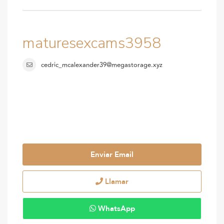
maturesexcams3958
cedric_mcalexander39@megastorage.xyz
Enviar Email
Llamar
WhatsApp