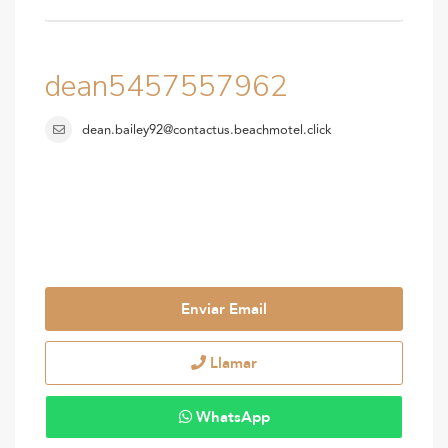
dean5457557962
dean.bailey92@contactus.beachmotel.click
Enviar Email
Llamar
WhatsApp