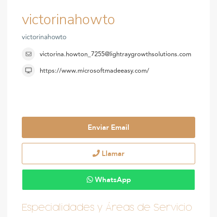
victorinahowto
victorinahowto
victorina.howton_7255@lightraygrowthsolutions.com
https://www.microsoftmadeeasy.com/
Enviar Email
Llamar
WhatsApp
Especialidades y Áreas de Servicio