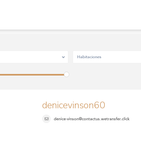
Habitaciones
denicevinson60
denice-vinson@contactus.wetransfer.click