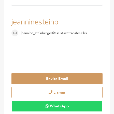
jeanninesteinb
jeannine_steinberger@assist.wetransfer.click
Enviar Email
Llamar
WhatsApp