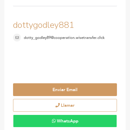
dottygodley881
dotty_godley89@cooperation.wisetransfer.click
Enviar Email
Llamar
WhatsApp