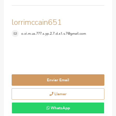
lorrimccain651
o.xi.m.us.777.s.yp.2.7.d.x1.v.7@gmail.com
Enviar Email
Llamar
WhatsApp