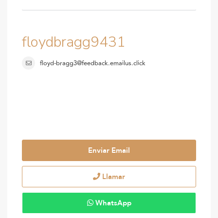
floydbragg9431
floyd-bragg3@feedback.emailus.click
Enviar Email
Llamar
WhatsApp