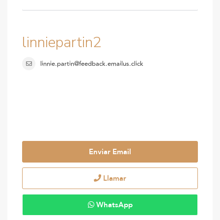
linniepartin2
linnie.partin@feedback.emailus.click
Enviar Email
Llamar
WhatsApp