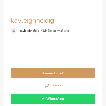
kayleighneidig
kayleighneidig_4624@bittermail.site
Enviar Email
Llamar
WhatsApp