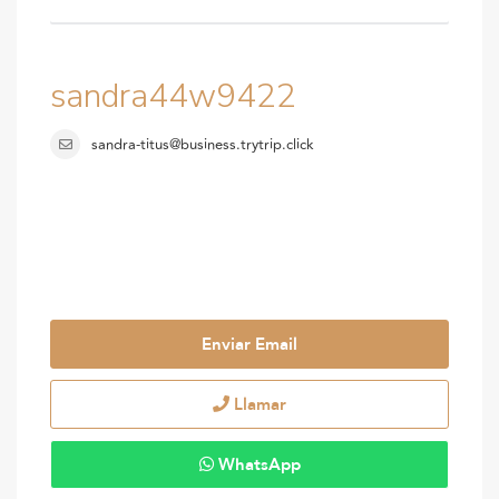
sandra44w9422
sandra-titus@business.trytrip.click
Enviar Email
Llamar
WhatsApp