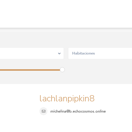
Habitaciones
lachlanpipkin8
michelina@b.echocosmos.online