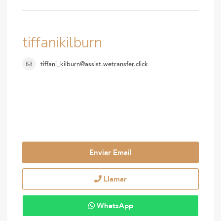
tiffanikilburn
tiffani_kilburn@assist.wetransfer.click
Enviar Email
Llamar
WhatsApp