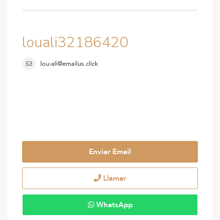
louali32186420
lou-ali@emailus.click
Enviar Email
Llamar
WhatsApp