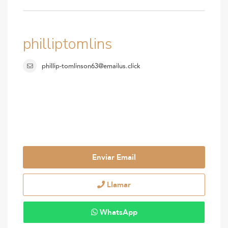
philliptomlins
phillip-tomlinson63@emailus.click
Enviar Email
Llamar
WhatsApp