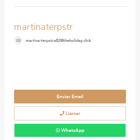
martinaterpstr
martina-terpstra82@theholiday.click
Enviar Email
Llamar
WhatsApp