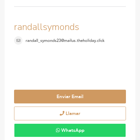
randallsymonds
randall_symonds23@mailus.theholiday.click
Enviar Email
Llamar
WhatsApp