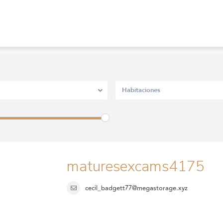
Habitaciones
maturesexcams4175
cecil_badgett77@megastorage.xyz