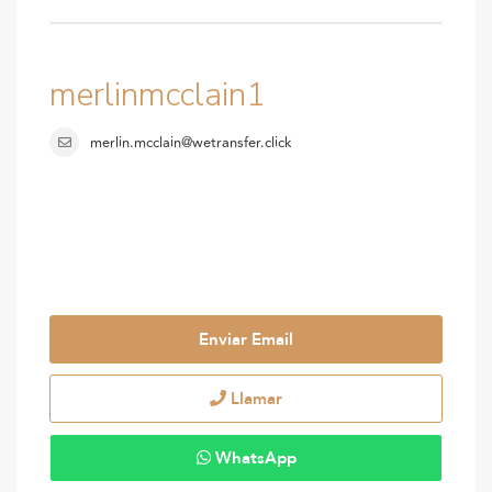
merlinmcclain1
merlin.mcclain@wetransfer.click
Enviar Email
Llamar
WhatsApp