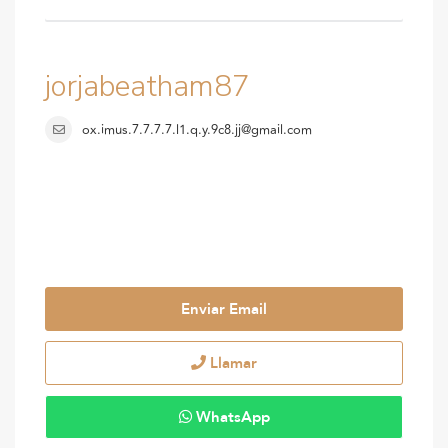
jorjabeatham87
ox.imus.7.7.7.7.l1.q.y.9c8.jj@gmail.com
Enviar Email
Llamar
WhatsApp