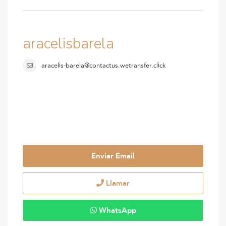
aracelisbarela
aracelis-barela@contactus.wetransfer.click
Enviar Email
Llamar
WhatsApp