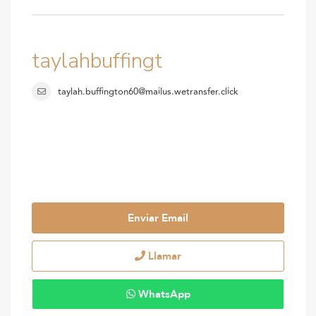
taylahbuffingt
taylah.buffington60@mailus.wetransfer.click
Enviar Email
Llamar
WhatsApp