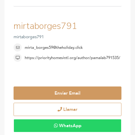
mirtaborges791
mirtaborges791
mirta_borges59@theholiday.click
https://priorityhomesintl.org/author/pamalab791535/
Enviar Email
Llamar
WhatsApp