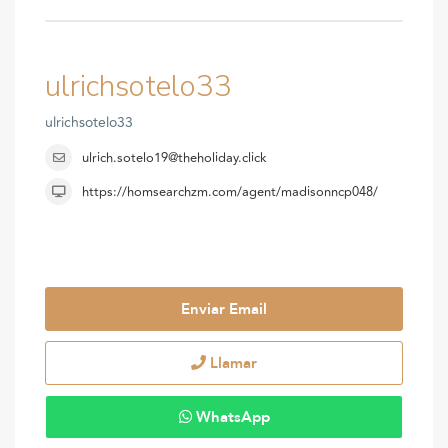
ulrichsotelo33
ulrichsotelo33
ulrich.sotelo19@theholiday.click
https://homsearchzm.com/agent/madisonncp048/
Enviar Email
Llamar
WhatsApp